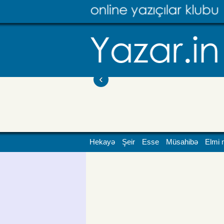
‹
Hekayə
Şeir
Esse
Müsahibə
Elmi 