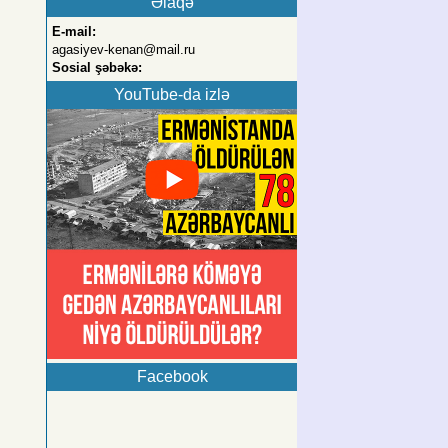
Əlaqə
E-mail:
agasiyev-kenan@mail.ru
Sosial şəbəkə:
YouTube-da izlə
Facebook