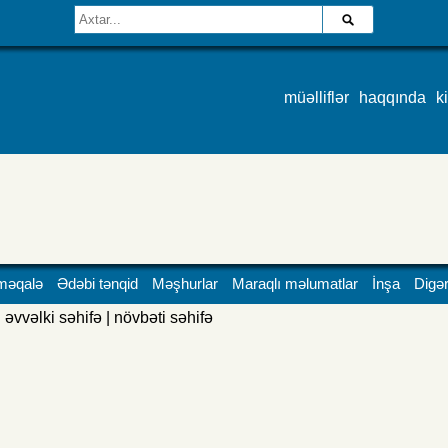
müəlliflər
haqqında
k
məqalə
Ədəbi tənqid
Məşhurlar
Maraqlı məlumatlar
İnşa
Digər
əvvəlki səhifə
|
növbəti səhifə