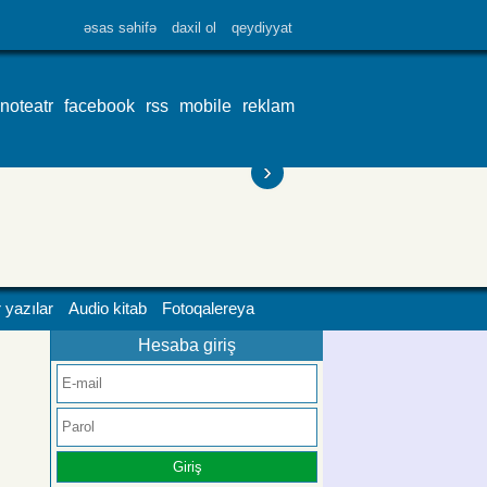
əsas səhifə
daxil ol
qeydiyyat
inoteatr
facebook
rss
mobile
reklam
›
 yazılar
Audio kitab
Fotoqalereya
Hesaba giriş