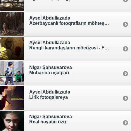
Aysel Abdullazadə
Azərbaycanlı fotoqrafların möhtəşəm əl işləri
Aysel Abdullazadə
Rəngli karandaşların möcüzəsi - FOTOLAR
Nigar Şahsuvarova
Müharibə uşaqları...
Aysel Abdullazadə
Lirik fotoqalereya
Nigar Şahsuvarova
Real həyatın özü