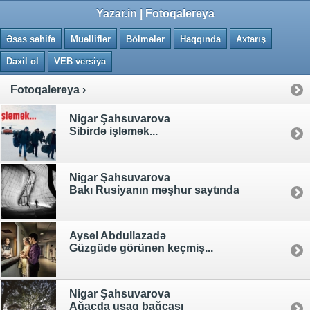
0.0398 saniye
Yazar.in | Fotoqalereya
Əsas səhifə
Muəlliflər
Bölmələr
Haqqında
Axtarış
Daxil ol
VEB versiya
Fotoqalereya ›
Nigar Şahsuvarova
Sibirdə işləmək...
Nigar Şahsuvarova
Bakı Rusiyanın məşhur saytında
Aysel Abdullazadə
Güzgüdə görünən keçmiş...
Nigar Şahsuvarova
Ağacda uşaq bağçası