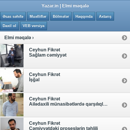
0.0597 saniye
Yazar.in | Elmi məqalə
Əsas səhifə
Muəlliflər
Bölmələr
Haqqında
Axtarış
Daxil ol
VEB versiya
Elmi məqalə ›
Ceyhun Fikrət
Sağlam cəmiyyət
Ceyhun Fikrət
İşğal
Ceyhun Fikrət
Ailədaxili münasibətlərdə qarşılıqlı güzəşt
Ceyhun Fikrət
Cəmiyyətdəki proseslərin təhlili