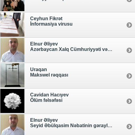
Ceyhun Fikrət
İnformasiya virusu
Elnur Əliyev
Azərbaycan Xalq Cümhuriyyəti və təhsil
Uraqan
Makswel rəqqası
Cavidan Hacıyev
Ölüm fəlsəfəsi
Elnur Əliyev
Seyid Əbülqasim Nəbatinin gəraylıları