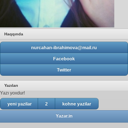
Haqqında
nurcahan-ibrahimova@mail.ru
Facebook
Twitter
Yazıları
Yazı yoxdur!
yeni yazilar
2
kohne yazilar
Yazar.in