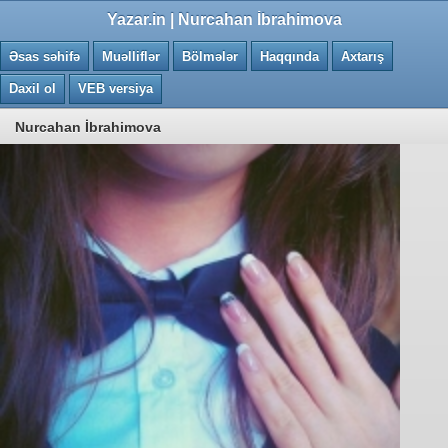
0.0669 saniye
Yazar.in | Nurcahan İbrahimova
Əsas səhifə
Muəlliflər
Bölmələr
Haqqında
Axtarış
Daxil ol
VEB versiya
Nurcahan İbrahimova