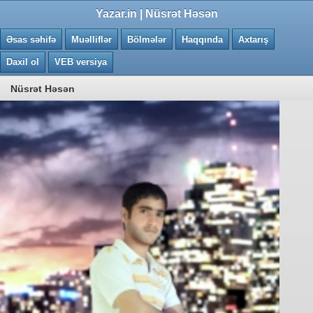
0.0151 saniye
Yazar.in | Nüsrət Həsən
Əsas səhifə
Muəlliflər
Bölmələr
Haqqında
Axtarış
Daxil ol
VEB versiya
Nüsrət Həsən