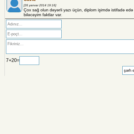
[26 yanvar 2014 19:16]
Çox sağ olun dəyərli yazı üçün, diplom işimdə istifadə edə
biləcəyim faktlar var.
7+20=