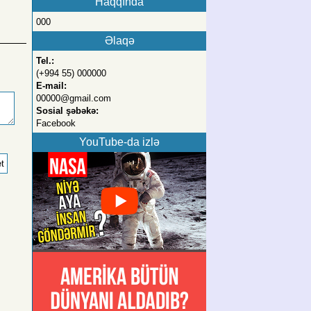
Haqqında
000
Əlaqə
Tel.:
(+994 55) 000000
E-mail:
00000@gmail.com
Sosial şəbəkə:
Facebook
YouTube-da izlə