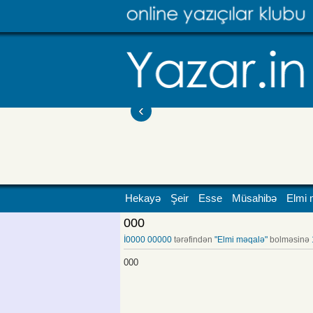
‹
Hekayə
Şeir
Esse
Müsahibə
Elmi 
000
İ0000 00000
tərəfindən
"Elmi məqalə"
bolməsinə
000