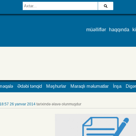
müəlliflər
haqqında
k
məqalə
Ədəbi tənqid
Məşhurlar
Maraqlı məlumatlar
İnşa
Digər
18:57 26 yanvar 2014
tarixində əlavə olunmuşdur