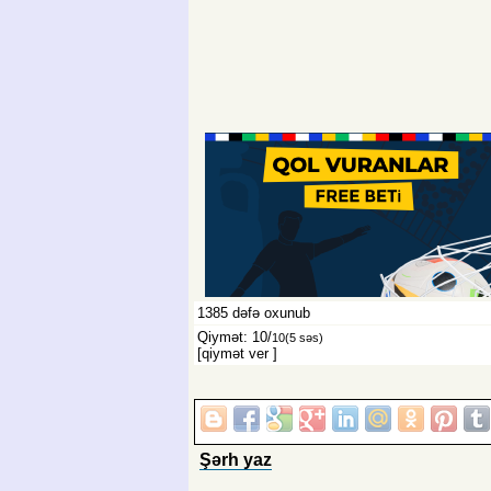
1385
dəfə oxunub
Qiymət: 10/
10
(5 səs)
[qiymət ver
]
Şərh yaz