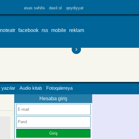
əsas səhifə
daxil ol
qeydiyyat
inoteatr
facebook
rss
mobile
reklam
›
 yazılar
Audio kitab
Fotoqalereya
Hesaba giriş