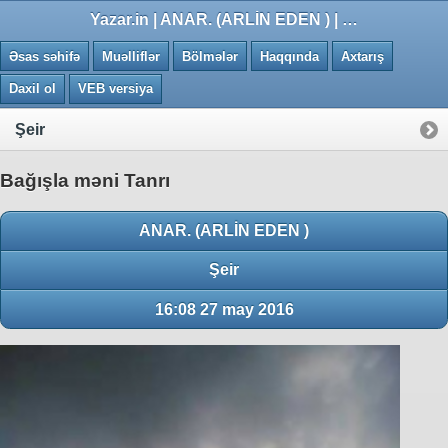
0.0295 saniye
Yazar.in | ANAR. (ARLİN EDEN ) | Bağışla məni Tanrı
Əsas səhifə
Muəlliflər
Bölmələr
Haqqında
Axtarış
Daxil ol
VEB versiya
Şeir
Bağışla məni Tanrı
ANAR. (ARLİN EDEN )
Şeir
16:08 27 may 2016