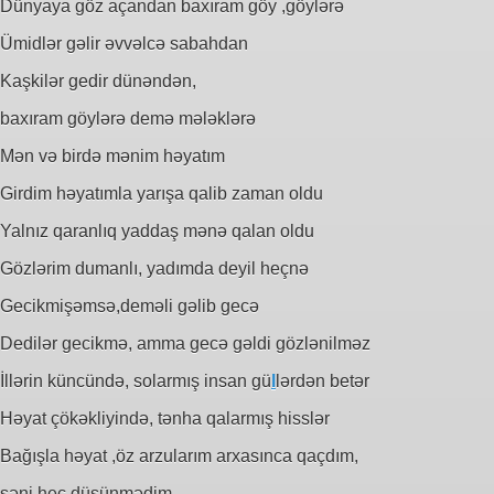
Dünyaya göz açandan baxıram göy ,göylərə
Ümidlər gəlir əvvəlcə sabahdan
Kaşkilər gedir dünəndən,
baxıram göylərə demə mələklərə
Mən və birdə mənim həyatım
Girdim həyatımla yarışa qalib zaman oldu
Yalnız qaranlıq yaddaş mənə qalan oldu
Gözlərim dumanlı, yadımda deyil heçnə
Gecikmişəmsə,deməli gəlib gecə
Dedilər gecikmə, amma gecə gəldi gözlənilməz
İllərin küncündə, solarmış insan gü
l
lərdən betər
Həyat çökəkliyində, tənha qalarmış hisslər
Bağışla həyat ,öz arzularım arxasınca qaçdım,
səni heç düşünmədim.