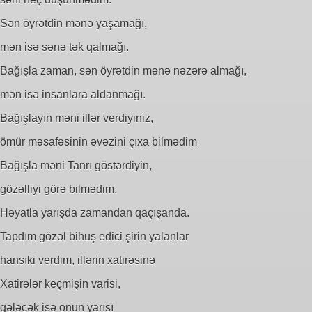
Sən öyrətdin mənə yaşamağı,
mən isə sənə tək qalmağı.
Bağışla zaman, sən öyrətdin mənə nəzərə almağı,
mən isə insanlara aldanmağı.
Bağışlayın məni illər verdiyiniz,
ömür məsafəsinin əvəzini çıxa bilmədim
Bağışla məni Tanrı göstərdiyin,
gözəlliyi görə bilmədim.
Həyatla yarışda zamandan qaçışanda.
Tapdım gözəl bihuş edici şirin yalanlar
hansıki verdim, illərin xatirəsinə
Xatirələr keçmişin varisi,
gələcək isə onun yarısı