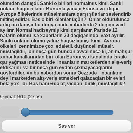
ölümdən danışdı. Sanki o biriləri normalmış kimi. Sanki
onlara haqmış kimi. Bununla yanaşı Fransa və digər
Avropa ölkələrində müsəlmanlara qarşı şüarlar səsləndirib
mitinq edirlər. Bəs o biri ölənlər üçün? Onlar öldürülüncə
artıq nə danışır bu dünya nədə xəbərlərdə 2 dəqiqə vaxt
ayılırır. Normal hadisəymiş kimi qarşılanır. Parisdə 12
nəfərin ölümü isə xəbərlərin 30 dəqiqəsində vaxt ayrılır.
Sanki onların ölümü yalnız haqsızlıqmış kimi. Avropa
ölkələri zənnimizcə çox ədalətli, düşüncəli müasir,
müstəqildir, bir neçə gün bundan əvvəl necə ki, ən məhşur
xəbər kanallarından biri olan Euronews kanalında İsrailə
qar yağması nəticəsində insanların marketlərdən alış-veriş
etdikərini və bir neçə gün evdən çıxmayacaqlarını
göstərdilər. Və bu xəbərdən sonra Qəzzədə insanların
deyil marketdən alış-veriş etməkləri qalacaqları bir evləri
belə yox idi. Bəs hanı Ədalət, vicdan, birlik, müstəqillik?
Qiymət:
9
/10 (2 səs)
Səs ver