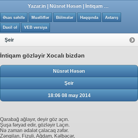
0.0064 saniye
Yazar.in | Nüsrət Həsən | İntiqam gözləyir Xocalı bizdən
Əsas səhifə
Muəlliflər
Bölmələr
Haqqında
Axtarış
Daxil ol
VEB versiya
Şeir
İntiqam gözləyir Xocalı bizdən
Nüsrət Həsən
Şeir
18:06 08 may 2014
Qarabağ ağlayır, deyir göz açın.
Şuşa fəryad edir, gözləyir Laçın.
Nə zaman ədalət çalacaq zəfər.
Zəngilan, Fizuli, Ağdam, Kəlbəcər,