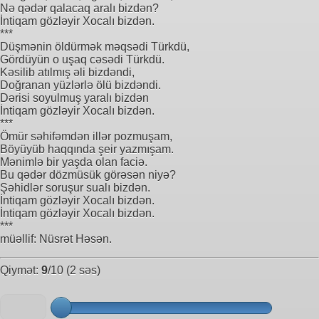
Nə qədər qalacaq aralı bizdən?
İntiqam gözləyir Xocalı bizdən.
***
Düşmənin öldürmək məqsədi Türkdü,
Gördüyün o uşaq cəsədi Türkdü.
Kəsilib atılmış əli bizdəndi,
Doğranan yüzlərlə ölü bizdəndi.
Dərisi soyulmuş yaralı bizdən
İntiqam gözləyir Xocalı bizdən.
***
Ömür səhifəmdən illər pozmuşam,
Böyüyüb haqqında şeir yazmışam.
Mənimlə bir yaşda olan faciə.
Bu qədər dözmüsük görəsən niyə?
Şəhidlər soruşur sualı bizdən.
İntiqam gözləyir Xocalı bizdən.
İntiqam gözləyir Xocalı bizdən.
***
müəllif: Nüsrət Həsən.
Qiymət:
9
/10 (2 səs)