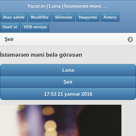
0.0065 saniye
Yazar.in | Luna | İstəmərəm məni belə görəsən
Əsas səhifə
Muəlliflər
Bölmələr
Haqqında
Axtarış
Daxil ol
VEB versiya
Şeir
İstəmərəm məni belə görəsən
Luna
Şeir
17:53 21 yanvar 2016