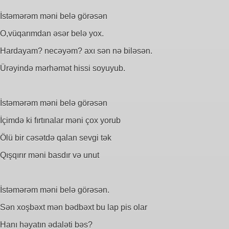
İstəmərəm məni belə görəsən
O,vüqarımdan əsər belə yox.
Hardayam? necəyəm? axı sən nə biləsən.
Ürəyində mərhəmət hissi soyuyub.
İstəmərəm məni belə görəsən
İçimdə ki fırtınalar məni çox yorub
Ölü bir cəsətdə qalan sevgi tək
Qışqırır məni basdır və unut
İstəmərəm məni belə görəsən.
Sən xoşbəxt mən bədbəxt bu lap pis olar
Hanı həyatın ədaləti bəs?