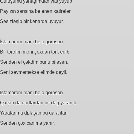
Gülüşümü yanağımdan yaş yuyub
Payızın sarısına bələnən xatirələr
Səsizləşib bir kənarda uyuyur.
İstəmərəm məni belə görəsən
Bir tərəfim məni çoxdan tərk edib
Səndən əl çəkdim bunu biləsən.
Səni sevməməksə əlimdə deyil.
İstəmərəm məni belə görəsən
Qarşımda dərtlərdən bir dağ yaranıb.
Yaralarıma dplaşan bu qara ilan
Səndən çox canıma yanır.