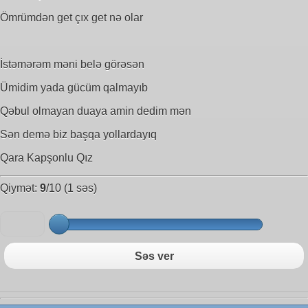
Ömrümdən get çıx get nə olar
İstəmərəm məni belə görəsən
Ümidim yada gücüm qalmayıb
Qəbul olmayan duaya amin dedim mən
Sən demə biz başqa yollardayıq
Qara Kapşonlu Qız
Qiymət:
9
/10 (1 səs)
Səs ver