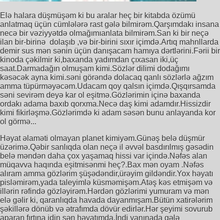
Elə halara düşmüşəm ki bu aralar heç bir kitabda özümü
anlatmaq üçün cümlələrə rast gələ bilmirəm.Qarşımdakı insana
necə bir vəziyyətdə olmağımıanlata bilmirəm.San ki bir neçə
ilan bir-birinə dolaşıb ,və bir-birini sıxır içimdə.Artıq mahnllarda
demir sus mən sənin üçün danışacam hamıya dərtlərini.Fərii bir
kinoda çəkilmir ki,baxanda yadımdan çıxasan iki,üç
saat.Darmadağın olmuşam kimi.Sözlər dilimi dodağımı
kəsəcək ayna kimi.səni görəndə dolacaq qanlı sözlərlə ağzım
amma tüpürməyəcəm.Udacam qoy qalsın içimdə.Qışqırsamda
səni sevirəm deyə kar ol eşitmə.Gözlərimin içinə baxanda
ordakı adama baxıb qorxma.Necə daş kimi adamdır.Hissizdir
kimi fikirləşmə.Gözlərimdə ki adam səsən bunu anlayanda kor
ol görmə...
Həyat əlaməti olmayan planet kimiyəm.Günəş belə düşmür
üzərimə.Qəbir sanlıqda olan neçə il əvvəl basdırılmış gəsədin
belə məndən daha çox yaşamaq hissi var içində.Nəfəs alan
müqavva haqında eşitmisənmi heç?.Bax mən oyam .Nəfəs
alıram amma gözlərim şüşədəndir,ürəyim gildəndir.Yox həyatı
pisləmirəm,yada taleyimlə küsməmişəm.Atəş kəs etmişəm və
illərin rəfində gözləyirəm.Hərdən gözlərimi yumuram və mən
elə gəlir ki, qaranlıqda havada dayanmışam.Bütün xatirələrim
şəkillərə dönüb və ətrafımda dövür edirlər.Hər şeyimi sovurub
aparan fırtına idin sən həyatımda.İndi yanınada gələ