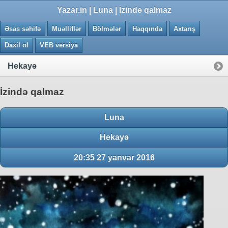
0.0072 saniye
Yazar.in | Luna | İzində qalmaz
Əsas səhifə
Muəlliflər
Bölmələr
Haqqında
Axtarış
Daxil ol
VEB versiya
Hekayə
İzində qalmaz
Luna
Hekayə
20:35 27 yanvar 2016