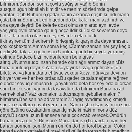
bilmirəm.Səndən sonra çoxlu yağışlar yağıb.Sənin
susqunluğun bir silah kimidir və mənim sözlərimdə qəlpə
yaraları açıb.Ruhum o,qədər sənin arxanca qaçıb ki,indi mənə
çata bilmir.Səni tərk edib gedəndə bəlkələr məni azdırırdı və
ona qayıt deyirdi.Bəlkələrlə dost olmuşam artıq eyni evdə
yaşıyırıq eyni otaqda qalırıq neçə ildir ki.Bəlkə sevərsən deyə,
bəlkə fərqimdə olarsan deyə.Hərdən elə olur ki
fikirləşirəm,ümid edirəm ki birləşmişik, qarşımda dayanmısan,
çox xoşbəxtəm.Amma sonra keçir.Zaman-zaman hər şey keçib
gedirşBir tək sən getmirsən.Unutmaq adlı bir şeydə yox imiş
əslində.Sadəcə bizi incidənlərdən belə qisas
alırıq.UNutmuruqo insan barədə olan ağrılarımız dayanır.Biz
buna unutduq deyirik.Yalan söyləyirik.Uzağa getmək üçün
biletə və ya kamadana ehtiyac yoxdur.Xəyal dünyası deyilən
bir yer var və hər kəs ordadır.Bu qədər çabalamağıma rəğmən
o qədər soyuq olmusan ki ,xəyalımda belə hər şey edə bilərkən
səni bir tək səni yanımda təsəvvür edə bilmirəm.Buna nə ad
vermək olar? Vaz keçməkmi,uduzmaqmı,qəbullənməkmi?
bilmirəm.Bəs sən nə ad verərdin?.Bağışlayadımdan çıxmışdı
sən axı suallara cavab vermirdin. Sən xoşbəxtsən və mən sənə
görə özümü cəzalandırmışam.İçimdə ki hakim mənə döz
deyir.Bu cəza uzun illər sənə hələ çox əzab verəcək.Ömürün
baharı necə olur?. Bilirsən?.Mənə danış o,bahardan mən heç
baharı görməmişəm.Mənim ömrümdə hər tərəf buzdur. Götür
baharla olan xatirələrini mavi qizil güllərin torpaqda bitmədiyini