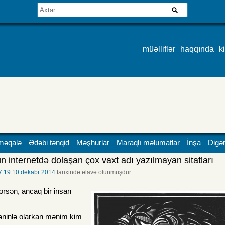
müəlliflər
haqqında
k
məqalə
Ədəbi tənqid
Məşhurlar
Maraqlı məlumatlar
İnşa
Digər
n internetdə dolaşan çox vaxt adı yazılmayan sitatları
7:19 10 dekabr 2014
tarixində əlavə olunmuşdur
lərsən, ancaq bir insan
əninlə olarkan mənim kim