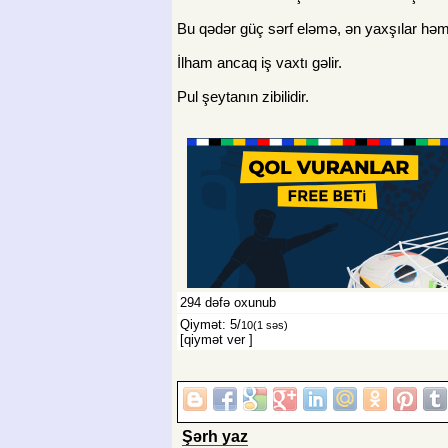
Bu qədər güç sərf eləmə, ən yaxşılar həm
İlham ancaq iş vaxtı gəlir.
Pul şeytanın zibilidir.
294
dəfə oxunub
Qiymət: 5/
10
(1 səs)
[qiymət ver
]
Şərh yaz