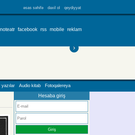
əsas səhifə
daxil ol
qeydiyyat
inoteatr
facebook
rss
mobile
reklam
›
 yazılar
Audio kitab
Fotoqalereya
Hesaba giriş