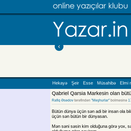
‹
Hekayə
Şeir
Esse
Müsahibə
Elmi 
Qabriel Qarsia Markesin olan bütü
Rafiq Əsədov
tərəfindən
"Məşhurlar"
bolməsinə
1
Bütün dünya üçün sən adi bir insan ola bi
üçün sən bütün bir dünyasan.
Mən səni səsin kim olduğuna görə yox, s