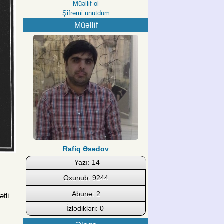
Müəllif ol
Şifrəmi unutdum
Müəllif
Rafiq Əsədov
Yazı: 14
Oxunub: 9244
Abunə: 2
tli
İzlədikləri: 0