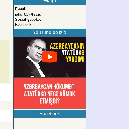
Əlaqə
E-mail:
rafiq_83@list.ru
Sosial şəbəkə:
Facebook
YouTube-da izlə
Facebook