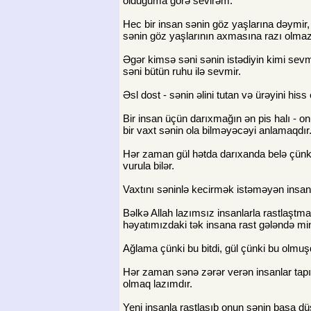
olduğuma görə sevirəm.
Hec bir insan sənin göz yaşlarına dəymir,
sənin göz yaşlarının axmasına razı olmaz
Əgər kimsə səni sənin istədiyin kimi sev
səni bütün ruhu ilə sevmir.
Əsl dost - sənin əlini tutan və ürəyini hiss
Bir insan üçün darıxmağın ən pis halı - 
bir vaxt sənin ola bilməyəcəyi anlamaqdır
Hər zaman gül hətda darıxanda belə çünk
vurula bilər.
Vaxtını səninlə kecirmək istəməyən insan
Bəlkə Allah lazımsız insanlarla rastlaştmağ
həyatımızdaki tək insana rast gələndə mi
Ağlama çünki bu bitdi, gül çünki bu olmuş
Hər zaman sənə zərər verən insanlar tapı
olmaq lazımdır.
Yeni insanla rastlaşıb onun sənin başa d