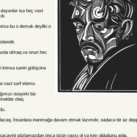
 dəyənlər isə heç vaxt
dı.
mirsə bu o demək deyilki o
 edəndir.
onunla olmaq və onun hec
.
i kimsə sənin gülüşünə
a vaxt sərf eləmə.
ımızı istəyirki biz
nnətdar olaq.
du.
lacaq. İnsanlara inanmağa davam etmək lazımdır, sadəcə bir az diqqə
üşəcəyini gözləməzdən öncə özün yaxşı ol və kim olduğunu anla.