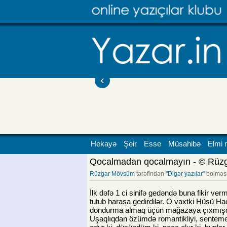
‹
Hekayə
Şeir
Esse
Müsahibə
Elmi 
Qocalmadan qocalmayın - © Rüz
Rüzgar Mövsüm
tərəfindən
"Digər yazılar"
bolməs
İlk dəfə 1 ci sinifə gedəndə buna fikir ver
tutub harasa gedirdilər. O vaxtki Hüsü Ha
dondurma almaq üçün mağazaya çıxmışdım
Uşaqlıqdan özümdə romantikliyi, sentemen