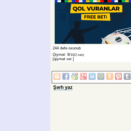
244
dəfə oxunub
Qiymət: 9/
10
(2 səs)
[qiymət ver
]
Şərh yaz