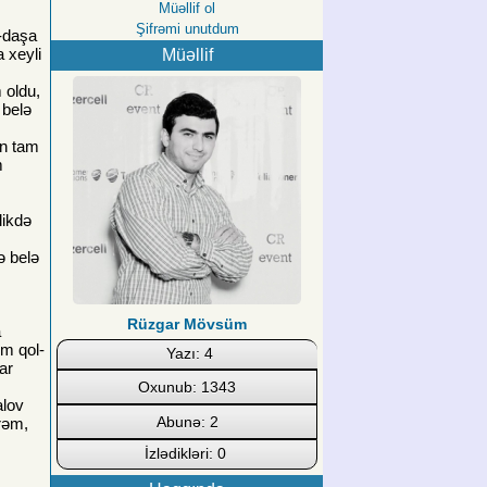
Müəllif ol
Şifrəmi unutdum
a-daşa
 xeyli
Müəllif
 oldu,
 belə
in tam
m
likdə
ə belə
Rüzgar Mövsüm
a
um qol-
Yazı: 4
ar
Oxunub: 1343
alov
Abunə: 2
irəm,
İzlədikləri: 0