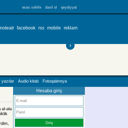
əsas səhifə
daxil ol
qeydiyyat
inoteatr
facebook
rss
mobile
reklam
›
 yazılar
Audio kitab
Fotoqalereya
Hesaba giriş
 əl-ələ
klik
rdim,