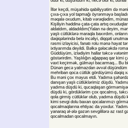
odur ki, düşündüm ki, necə olur ki, bunlar
İllər keçdi, müşahidə qabiliyyətim də mə
çıxa-çıxa yol tapmağı öyrənməyə başladım
məqalə oxudum, kitab vərəqlədim, münasib
Kişiliyin həddinə çata-çata artıq oxuduq
aldatdım, aldadıldım(Yalan nə deyim, m
yaşlı cütlüklərə maraqla baxırdım, onların 
dəqiqələrində belə incəliyi, diqqəti unutma
rəsmi izləyicisi, fanatı rolu mənə həyat 
ixtiyarımda deyildi. Bəlkə gələcəkdə rom
Güddüyüm, izlədiyim hallar təkcə vətənimd
göstərirdim. Yaşlılığın ağappaq qar kimi 
vaxt keçirmək, gülməyi bacarmaq... Bu bi
Dünən gecə yatmazdan əvvəl düşündüm ki,
mehriban qoca cütlük gördüyümü dəqiq xa
Bu məni çox məyus etdi. Yadıma şəhərdə, i
danışan yaşlı cütlüklərimiz düşdü. Yadıma
yadıma düşdü ki, qucaqlaşan görməmişə
düşdü ki, gördüklərim çox qocalmış, təkcə
qola girmiş cütlüklər olub, yadıma düşdü 
kimi sevgi dolu baxan qocalarımızı görmə
qocalmaqlarına ehtiyac da yoxdur. Yadıma
yanaraq əl-ələ gəzən sevgililərə az rast g
qocalmadan qocalmayın.