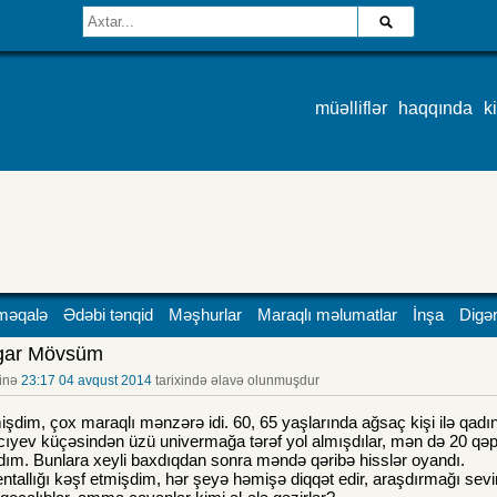
müəlliflər
haqqında
k
məqalə
Ədəbi tənqid
Məşhurlar
Maraqlı məlumatlar
İnşa
Digər
gar Mövsüm
inə
23:17 04 avqust 2014
tarixində əlavə olunmuşdur
mişdim, çox maraqlı mənzərə idi. 60, 65 yaşlarında ağsaç kişi ilə qadın
cıyev küçəsindən üzü univermağa tərəf yol almışdılar, mən də 20 qəpi
. Bunlara xeyli baxdıqdan sonra məndə qəribə hisslər oyandı.
tallığı kəşf etmişdim, hər şeyə həmişə diqqət edir, araşdırmağı sevi