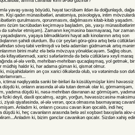
 qocalıblar, amma cavanlar kimi əl-ələ gəzirlər?
nimlə yavaş-yavaş böyüdü, həyat təcrübəm ildən ilə dolğunlaşdı, dağ
. Kişi qadın münasibətləri, anatomiya, psixologiya, intim mövzularda
ətlərin qurulmasını, qorunmasını, dağılmasını kitab-kitab yaşadım.
larımı özüm təcrübədən keçirməyə başladım, pis, yaxşı münasibətlərim
ən də səhvlər etmişəm). Zamanın keçməsinə baxmayaraq, hər zaman
yaşadıqlarını, yaşaya bilmədiklərini həyat adlı kinolarının artıq son
dıqlarının şahidi olurdum. Bu cür şeyləri görə-görə artıq belə cütlüklər
tərəfindən sövq-təbii verilmişdi və belə adamları güdməmək artıq məni
anlarımın birini məhz elə belə mövzuya yönəldəcəyəm. Sağlıq olsun.
ə kifayətlənmədi, xarici səfərlərimdə də belə cütlüklərə xeyli maraq
çağında əl-ələ verib, mehriban-mehriban qucaqlaşmaq, yol getmək, bir
r müdhiş haldır ki, hər adama güman ki, qismət olmur.
 müşahidələrim ən çox xarici ölkələrdə olub, və vətənimdə son dəf
tırlamıram...
ctimai nəqliyyatda sanki bir-biriləri ilə küsülüymüşlər kimi həvəssiz
 düşdü ki, onların arasında əl-ələ tutan demək olar ki, görməmişəm,
m, yadıma düşdü ki, nəsə mehriban davranan az görmüşəm, yadım
 fiziki deyil, daxili qocalmış, əzgin, yorğun, həvəssizcəsinə maksim
ki, ziyalı qiyafəsində, əl-ələ verən, qoca olmasına baxmayaraq cavanl
mişəm. Anladım ki, onların çoxusu cavan ikən qocalıb, indi heç
 düşdü ki, heç cavanların arasında belə əsl xoşbəxt baxışlarla alov-
əlirəm...Anladım ki, bizim gənclər cavanikən qocalır. Sizdən xahiş ed