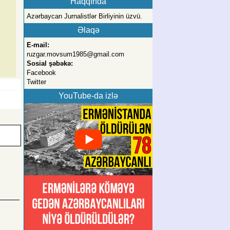
Haqqında
Azərbaycan Jurnalistlər Birliyinin üzvü.
Əlaqə
E-mail:
ruzgar.movsum1985@gmail.com
Sosial şəbəkə:
Facebook
Twitter
YouTube-da izlə