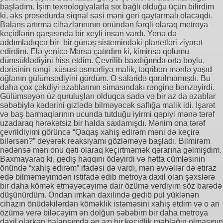
başladım. İşim texnologiyalarla sıx bağlı olduğu üçün bilirdim
ki, əks prosedurda siqnal səsi məni geri qaytarmalı olacaqdı.
Balans artırma cihazlarınının önündən fərqli olaraq metroya
keçidlərin qarşısında bir xeyli insan vardı. Yenə də
addımladıqca bir- bir günəş sistemindəki planetləri ziyarət
edirdim. Elə yenicə Marsa çatırdım ki, kiminsə qolumu
dümsüklədiyini hiss etdim. Çevrilib baxdığımda orta boylu,
dərisinin rəngi xüsusi əsmərliyə malik, təqribən mənlə yaşıd
oğlanın gülümsədiyini gördüm. O salaridə qaralmamışdı. Bu
daha çox çəkdiyi əzablarının simasındakı rənginə bənzəyirdi.
Gülümsəyən üz quruluşları olduqca sadə və bir az da əzablar
səbəbiylə kədərini gizlədə bilməyəcək saflığa malik idi. İşarət
və baş barmaqlarının ucunda tutduğu iyirmi qəpiyi mənə tərəf
uzadaraq hərəkətsiz bir halda saxlamışdı. Mənim ona tərəf
çevrildiyimi görüncə “Qaqaş xahiş edirəm məni də keçirə
bilərsən?” deyərək reaksiyamı gözləməyə başladı. Bilmirəm
nədənsə mən onu qəti olaraq keçirtməmək qərarına gəlmişdim.
Baxmayaraq ki, gediş haqqını ödəyirdi və hətta cümləsinin
önündə “xahiş edirəm” ifadəsi də vardı, mən əvvəllər də etiraz
edə bilməməyimdən istifadə edib metroya daxil olan şəxslərə
bir daha kömək etməyəcəyimə dair özümə verdiyim söz barədə
düşünürdüm. Ondan imkan daxilində gedib pul yüklənən
cihazın önüdəkilərdən köməklik istəməsini xahiş etdim və o an
özümə verə biləcəyim ən dolğun səbəbim bir daha metroya
daxil olarkən balansımda ən azı bir keçidlik məbləğin olmasının