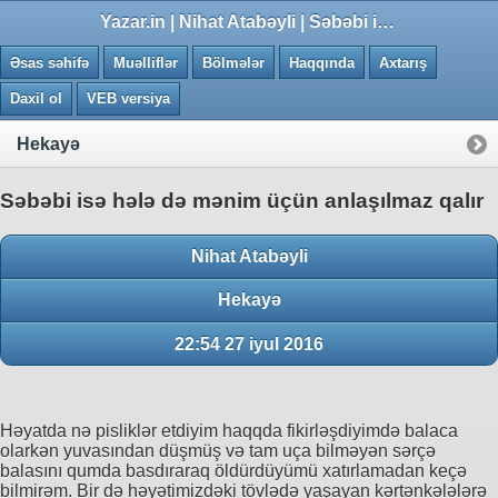
0.003 saniye
Yazar.in | Nihat Atabəyli | Səbəbi isə hələ də mənim üçün anlaşılmaz qalır
Əsas səhifə
Muəlliflər
Bölmələr
Haqqında
Axtarış
Daxil ol
VEB versiya
Hekayə
Səbəbi isə hələ də mənim üçün anlaşılmaz qalır
Nihat Atabəyli
Hekayə
22:54 27 iyul 2016
Həyatda nə pisliklər etdiyim haqqda fikirləşdiyimdə balaca
olarkən yuvasından düşmüş və tam uça bilməyən sərçə
balasını qumda basdıraraq öldürdüyümü xatırlamadan keçə
bilmirəm. Bir də həyətimizdəki tövlədə yaşayan kərtənkələlərə