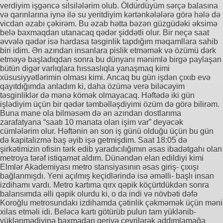
verdiyim işgəncə silsilələrim olub. Öldürdüyüm sərçə balasına
və qarınlarına iynə ilə su yeritdiyim kərtənkələlərə görə hələ də
vicdan əzabı çəkirəm. Bu əzab hətta bəzən güzgüdəki əksimə
belə baxmaqdan utanacaq qədər şiddətli olur. Bir neçə saat
əvvələ qədər isə hardasa təsginlik tapdığım məqamllara sahib
biri idim. Ən azından insanlara pislik etməmək və özümü dərk
etməyə başladıqdan sonra bu dünyanı mənimlə birgə paylaşan
bütün digər varlıqlara hıssaslıqla yanaşmaq kimi
xüsusiyyətlərimin olması kimi. Ancaq bu gün işdən çıxıb evə
qayıtdığımda anladım ki, daha özümə verə biləcəyim
təsginliklər də mənə kömək olmayacaq. Həftədə iki gün
işlədiyim üçün bir qədər təmbəlləşdiyimi özüm də görə bilirəm.
Buna mane ola bilməsəm də ən azından dostlarıma
zarafatyana “saatı 10 manata olan işim var” deyəcək
cümlələrim olur. Həftənin ən son iş günü olduğu üçün bu gün
də kapitalizmə baş əyib işə getmişdim. Saat 18:05 də
şirkətimizin ofisin tərk edib yaradıcılığımın əsas ibadətgahı olan
metroya tərəf istiqamət aldım. Dünəndən elan edildiyi kimi
Elmlər Akademiyası metro stansiyasının əsas giriş- çıxışı
bağlanmışdı. Yeni açılmış keçidlərində isə əməlli- başlı insan
izdihamı vardı. Metro kartıma qırx qəpik köçürtdükdən sonra
balansımda əlli qəpik olurdu ki, o da indi və növbəti dəfə
Koroğlu metrosundakı izdihamda çətinlik çəkməmək üçün məni
xilas etməli idi. Beləcə kartı götürüb pulun tam yüklənib-
yüklənmədiyinə baxmadan geriyə çevrilərək addımlamağa