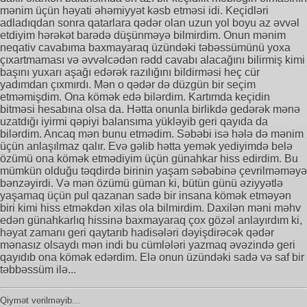
mənim üçün həyati əhəmiyyət kəsb etməsi idi. Keçidləri
adladıqdan sonra qatarlara qədər olan uzun yol boyu az əvvəl
etdiyim hərəkət barədə düşünməyə bilmirdim. Onun mənim
neqativ cavabıma baxmayaraq üzündəki təbəssümünü yoxa
çıxartmaması və əvvəlcədən rədd cavabı alacağını bilirmiş kimi
başını yuxarı aşağı edərək razılığını bildirməsi heç cür
yadımdan çıxmırdı. Mən o qədər də düzgün bir seçim
etməmişdim. Ona kömək edə bilərdim. Kartımda keçidin
bitməsi hesabına olsa da. Hətta onunla birlikdə gedərək mənə
uzatdığı iyirmi qəpiyi balansıma yükləyib geri qayıda da
bilərdim. Ancaq mən bunu etmədim. Səbəbi isə hələ də mənim
üçün anlaşılmaz qalır. Evə gəlib hətta yemək yediyimdə belə
özümü ona kömək etmədiyim üçün günahkar hiss edirdim. Bu
mümkün olduğu təqdirdə birinin yaşam səbəbinə çevrilməməyə
bənzəyirdi. Və mən özümü güman ki, bütün günü əziyyətlə
yaşamaq üçün pul qazanan sadə bir insana kömək etməyən
biri kimi hiss etməkdən xilas ola bilmirdim. Daxilən məni məhv
edən günahkarlıq hissinə baxmayaraq çox gözəl anlayırdım ki,
həyat zamanı geri qaytarıb hadisələri dəyişdirəcək qədər
mənasız olsaydı mən indi bu cümlələri yazmaq əvəzində geri
qayıdıb ona kömək edərdim. Elə onun üzündəki sadə və saf bir
təbbəssüm ilə...
Qiymət verilməyib...