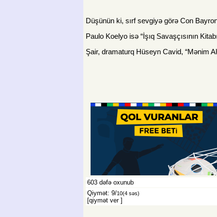
Düşünün ki, sırf sevgiyə görə Con Bayro
Paulo Koelyo isə “İşıq Savaşçısının Kit
Şair, dramaturq Hüseyn Cavid, “Mənim Al
603
dəfə oxunub
Qiymət: 9/
10
(4 səs)
[qiymət ver
]