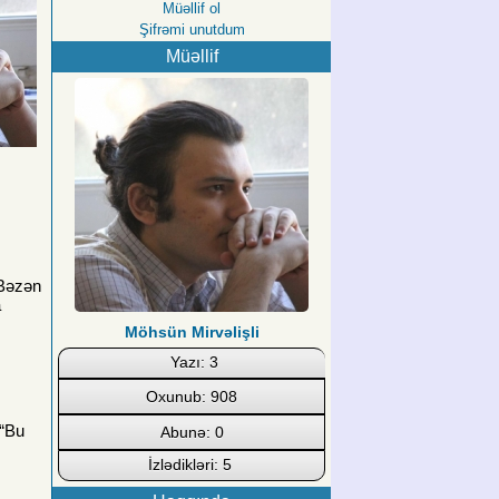
Müəllif ol
Şifrəmi unutdum
Müəllif
 Bəzən
a
Möhsün Mirvəlişli
Yazı: 3
Oxunub: 908
 “Bu
Abunə: 0
İzlədikləri: 5