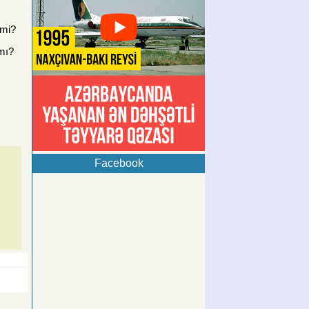
əmi?
mı?
Facebook