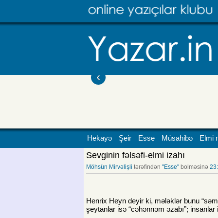
‹
Hekayə
Şeir
Esse
Müsahibə
Elmi 
Sevginin fəlsəfi-elmi izahı
Möhsün Mirvəlişli
tərəfindən
"Esse"
bolməsinə
23
Henrix Heyn deyir ki, mələklər bunu “səma
şeytanlar isə “cəhənnəm əzabı”; insanlar 