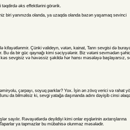
 təqdirdə əks effektlərini görərik.
niz biri yanınızda olanda, ya uzaqda olanda bəzən yaşamaq sevinci
lə kifayətlənmir. Çünki valideyn, vətən, kainat, Tanrı sevgisi də buray
ilər. Bu da bir güc qaynağı kimi səciyyələnir. Biz vətəni sevmədən şəhi
kəs sevgisiz və həvəssiz şəkildə hər hansı məsələyə başlayarsız, 
iryolu, çarpayı, soyuq parklar? Yox. İşin ən zövq verici və rahat y
unu da bilməlisiz ki, sevgi yatağa daşınanda adını dəyişib cinsi əlaq
ər sayılır. Rəvayətlərdə deyildiyi kimi onlar eşqlərinin axtarışlarına
ir. Taparlar ya tapmazlar bu mübahisə olunmaz məsələdir.