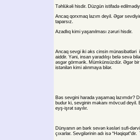
Təhlükəli hisdir. Düzgün istifadə edilmədiyi
Ancaq qorxmaq lazım deyil. Əgər sevdiyi
taparsız.
Azadlıq kimi yaşanılması zəruri hisdir.
Ancaq sevgi iki əks cinsin münasibətləri i
aiddir. Yəni, insan yaradılışı belə sevə b
əsgər görmərik. Mümkünsüzdür. Əgər bir 
istənilən kimi alınmaya bilər.
Bəs sevgini harada yaşamaq lazımdır? Dəm
budur ki, sevginin məkanı mövcud deyil. B
eyş-işrət sayılır.
Dünyanın ən bərk sevən kəsləri sufi-dərvişl
çıxarlar. Sevgilərinin adı isə “Həqiqət”d