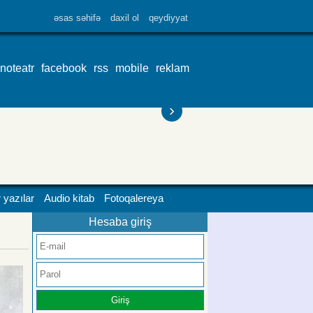
əsas səhifə
daxil ol
qeydiyyat
inoteatr
facebook
rss
mobile
reklam
›
 yazılar
Audio kitab
Fotoqalereya
Hesaba giriş