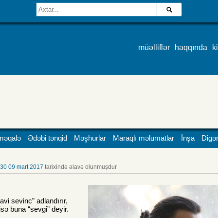
müəlliflər
haqqında
k
məqalə
Ədəbi tənqid
Məşhurlar
Maraqlı məlumatlar
İnşa
Digər
:30 09 mart 2017
tarixində əlavə olunmuşdur
vi sevinc” adlandırır,
isə buna “sevgi” deyir.