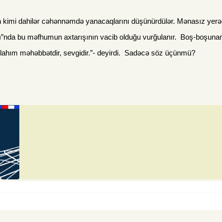
n kimi dahilər cəhənnəmdə yanacaqlarını düşünürdülər. Mənasız yer
abı”nda bu məfhumun axtarışının vacib olduğu vurğulanır. Boş-boşuna
lahım məhəbbətdir, sevgidir.”- deyirdi. Sadəcə söz üçünmü?