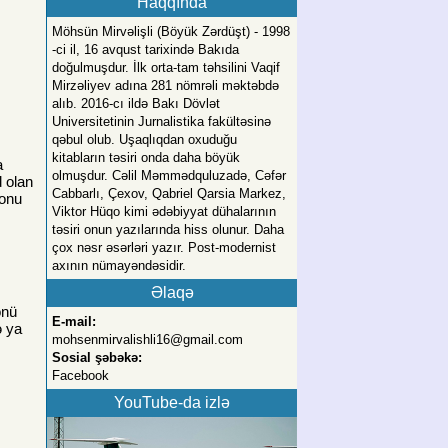
Haqqında
Möhsün Mirvəlişli (Böyük Zərdüşt) - 1998
-ci il, 16 avqust tarixində Bakıda
doğulmuşdur. İlk orta-tam təhsilini Vaqif
Mirzəliyev adına 281 nömrəli məktəbdə
alıb. 2016-cı ildə Bakı Dövlət
Universitetinin Jurnalistika fakültəsinə
qəbul olub. Uşaqlıqdan oxuduğu
kitabların təsiri onda daha böyük
a
olmuşdur. Cəlil Məmmədquluzadə, Cəfər
d olan
Cabbarlı, Çexov, Qabriel Qarsia Markez,
sonu
Viktor Hüqo kimi ədəbiyyat dühalarının
təsiri onun yazılarında hiss olunur. Daha
çox nəsr əsərləri yazır. Post-modernist
axının nümayəndəsidir.
Əlaqə
önü
E-mail:
ə ya
mohsenmirvalishli16@gmail.com
Sosial şəbəkə:
Facebook
YouTube-da izlə