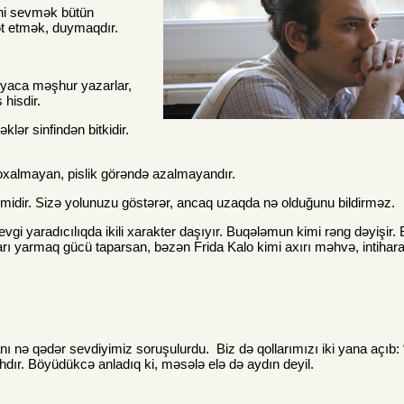
ini sevmək bütün
ət etmək, duymaqdır.
yaca məşhur yazarlar,
 hisdir.
əklər sinfindən bitkidir.
 çoxalmayan, pislik görəndə azalmayandır.
imidir. Sizə yolunuzu göstərər, ancaq uzaqda nə olduğunu bildirməz.
gi yaradıcılıqda ikili xarakter daşıyır. Buqələmun kimi rəng dəyişir.
nları yarmaq gücü taparsan, bəzən Frida Kalo kimi axırı məhvə, intihar
ı nə qədər sevdiyimiz soruşulurdu. Biz də qollarımızı iki yana açıb:
hdır. Böyüdükcə anladıq ki, məsələ elə də aydın deyil.