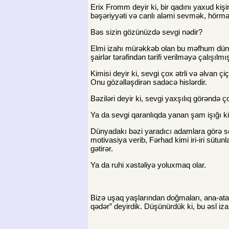
Erix Fromm deyir ki, bir qadını yaxud kiş
bəşəriyyəti və canlı aləmi sevmək, hörm
Bəs sizin gözünüzdə sevgi nədir?
Elmi izahı mürəkkəb olan bu məfhum dün
şairlər tərəfindən tərifi verilməyə çalışılmış
Kimisi deyir ki, sevgi çox ətrli və əlvan çiç
Onu gözəlləşdirən sadəcə hislərdir.
Bəziləri deyir ki, sevgi yaxşılıq görəndə
Ya da sevgi qaranlıqda yanan şam işığı k
Dünyadakı bəzi yaradıcı adamlara görə sev
motivasiya verib, Fərhad kimi iri-iri sütu
gətirər.
Ya da ruhi xəstəliyə yoluxmaq olar.
Bizə uşaq yaşlarından doğmaları, ana-atan
qədər” deyirdik. Düşünürdük ki, bu əsl iza