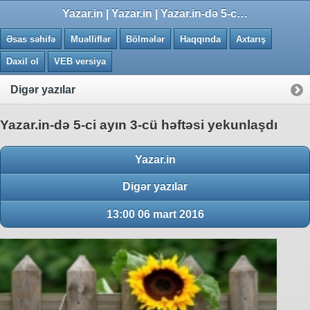
0.0266 saniye
Yazar.in | Yazar.in | Yazar.in-də 5-ci ayın 3-cü həftəsi yekunlaşdı
Əsas səhifə
Muəlliflər
Bölmələr
Haqqında
Axtarış
Daxil ol
VEB versiya
Digər yazılar
Yazar.in-də 5-ci ayın 3-cü həftəsi yekunlaşdı
Yazar.in
Digər yazılar
13:00 06 mart 2016