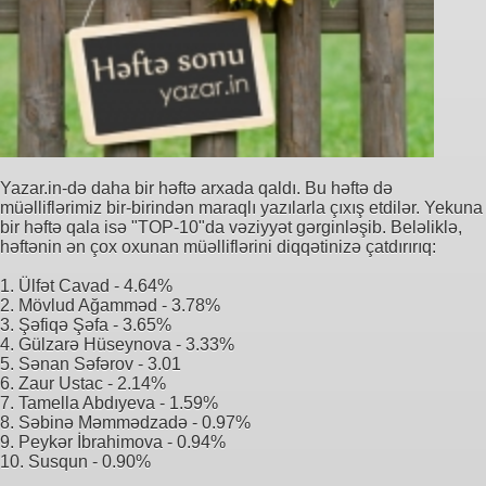
Yazar.in-də daha bir həftə arxada qaldı. Bu həftə də
müəlliflərimiz bir-birindən maraqlı yazılarla çıxış etdilər. Yekuna
bir həftə qala isə "TOP-10"da vəziyyət gərginləşib. Beləliklə,
həftənin ən çox oxunan müəlliflərini diqqətinizə çatdırırıq:
1. Ülfət Cavad - 4.64%
2. Mövlud Ağamməd - 3.78%
3. Şəfiqə Şəfa - 3.65%
4. Gülzarə Hüseynova - 3.33%
5. Sənan Səfərov - 3.01
6. Zaur Ustac - 2.14%
7. Tamella Abdıyeva - 1.59%
8. Səbinə Məmmədzadə - 0.97%
9. Peykər İbrahimova - 0.94%
10. Susqun - 0.90%