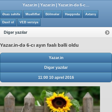
0.0172 saniye
Yazar.in | Yazar.in | Yazar.in-də 6-cı ayın fəalı bəlli oldu
Əsas səhifə
Muəlliflər
Bölmələr
Haqqında
Axtarış
Daxil ol
VEB versiya
Digər yazılar
Yazar.in-də 6-cı ayın fəalı bəlli oldu
Yazar.in
Digər yazılar
11:00 10 aprel 2016