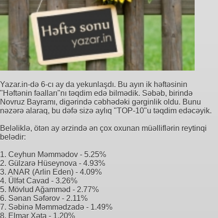
Yazar.in-də 6-cı ay da yekunlaşdı. Bu ayın ik həftəsinin
"Həftənin fəalları"nı təqdim edə bilmədik. Səbəb, birində
Novruz Bayramı, digərində cəbhədəki gərginlik oldu. Bunu
nəzərə alaraq, bu dəfə sizə aylıq "TOP-10"u təqdim edəcəyik.
Beləliklə, ötən ay ərzində ən çox oxunan müəlliflərin reytinqi
belədir:
1. Ceyhun Məmmədov - 5.25%
2. Gülzarə Hüseynova - 4.93%
3. ANAR (Arlin Eden) - 4.09%
4. Ülfət Cavad - 3.26%
5. Mövlud Ağamməd - 2.77%
6. Sənan Səfərov - 2.11%
7. Səbinə Məmmədzadə - 1.49%
8. Elmar Xəta - 1.20%