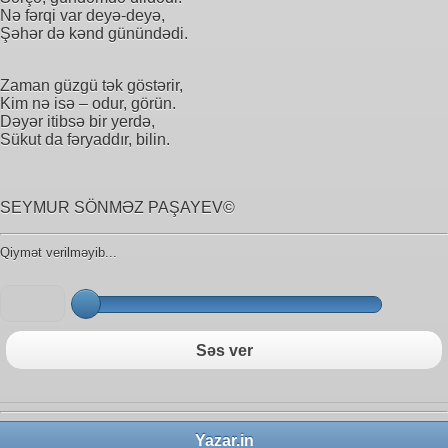
Nə fərqi var deyə-deyə,
Şəhər də kənd günündədi.
Zaman güzgü tək göstərir,
Kim nə isə – odur, görün.
Dəyər itibsə bir yerdə,
Sükut da fəryaddır, bilin.
SEYMUR SÖNMƏZ PAŞAYEV©
Qiymət verilməyib...
Səs ver
Yazar.in