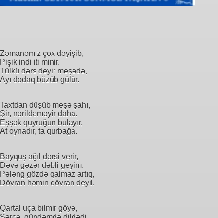
Zəmanəmiz çox dəyişib,
Pişik indi iti minir.
Tülkü dərs deyir meşədə,
Ayı dodaq büzüb gülür.
Taxtdan düşüb meşə şahı,
Şir, nərildəməyir daha.
Eşşək quyruğun bulayır,
At oynadır, ta qurbağa.
Bayquş ağıl dərsi verir,
Dəvə gəzər dəbli geyim.
Pələng gözdə qalmaz artıq,
Dövran həmin dövran deyil.
Qartal uça bilmir göyə,
Sərçə, gündəmdə dildədi.