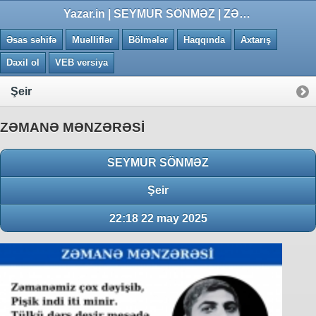
0.013 saniye
Yazar.in | SEYMUR SÖNMƏZ | ZƏMANƏ MƏNZƏRƏSİ
Əsas səhifə
Muəlliflər
Bölmələr
Haqqında
Axtarış
Daxil ol
VEB versiya
Şeir
ZƏMANƏ MƏNZƏRƏSİ
SEYMUR SÖNMƏZ
Şeir
22:18 22 may 2025