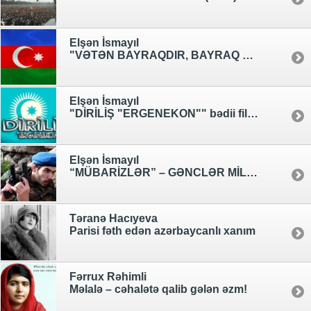
Elşən İsmayıl
"VƏTƏN BAYRAQDIR, BAYRAQ NAMUSDUR!" bədii film (2016)
Elşən İsmayıl
"DİRİLİŞ "ERGENEKON"" bədii film (2015)
Elşən İsmayıl
“MÜBARİZLƏR” – GƏNCLƏR MİLLİ QƏHRƏMANIMIZ MÜBARİZ İBRAHİMOV HAQQINDA FİLM ÇƏKİRLƏR (+FOTOLAR +VIDEOLAR)
Təranə Hacıyeva
Parisi fəth edən azərbaycanlı xanım
Fərrux Rəhimli
Məlalə – cəhalətə qalib gələn əzm!