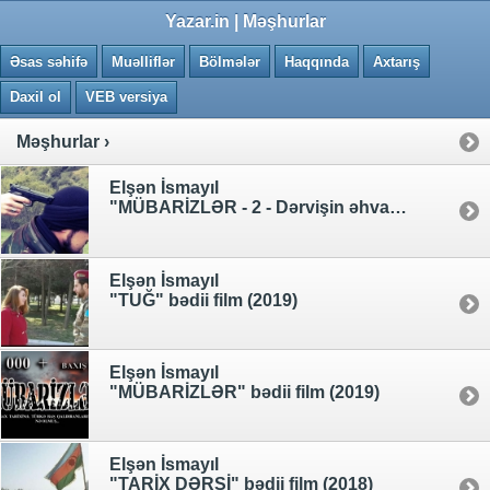
0.0425 saniye
Yazar.in | Məşhurlar
Əsas səhifə
Muəlliflər
Bölmələr
Haqqında
Axtarış
Daxil ol
VEB versiya
Məşhurlar ›
Elşən İsmayıl
"MÜBARİZLƏR - 2 - Dərvişin əhvalatı" bədii film (2019)
Elşən İsmayıl
"TUĞ" bədii film (2019)
Elşən İsmayıl
"MÜBARİZLƏR" bədii film (2019)
Elşən İsmayıl
"TARİX DƏRSİ" bədii film (2018)