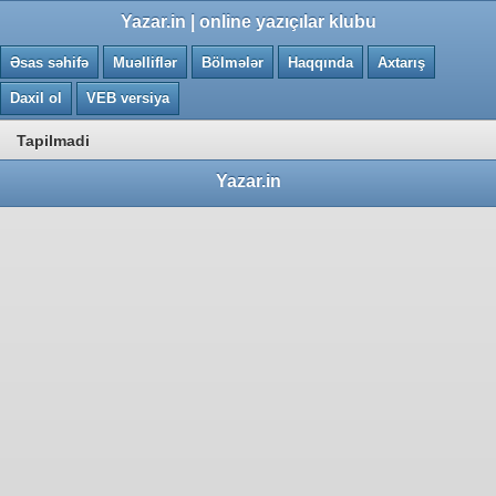
0.0035 saniye
Yazar.in | online yazıçılar klubu
Əsas səhifə
Muəlliflər
Bölmələr
Haqqında
Axtarış
Daxil ol
VEB versiya
Tapilmadi
Yazar.in