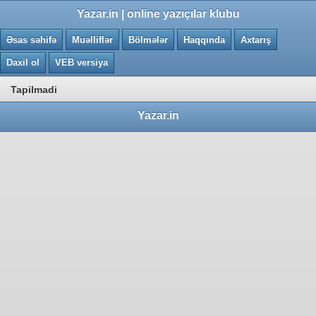
0.0047 saniye
Yazar.in | online yazıçılar klubu
Əsas səhifə
Muəlliflər
Bölmələr
Haqqında
Axtarış
Daxil ol
VEB versiya
Tapilmadi
Yazar.in