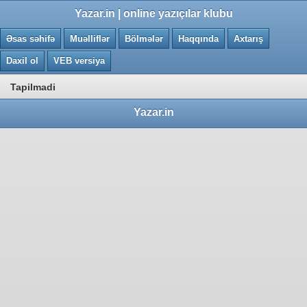
0.0015 saniye
Yazar.in | online yazıçılar klubu
Əsas səhifə
Muəlliflər
Bölmələr
Haqqında
Axtarış
Daxil ol
VEB versiya
Tapilmadi
Yazar.in