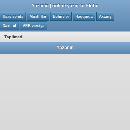
0.0101 saniye
Yazar.in | online yazıçılar klubu
Əsas səhifə
Muəlliflər
Bölmələr
Haqqında
Axtarış
Daxil ol
VEB versiya
Tapilmadi
Yazar.in