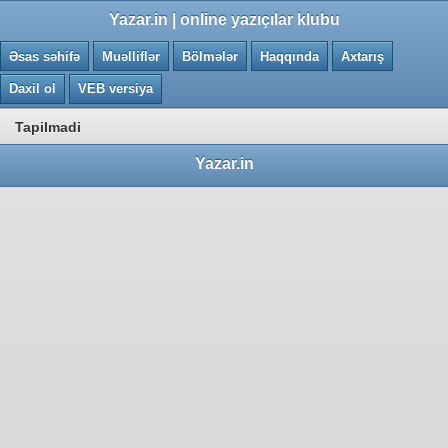
0.0082 saniye
Yazar.in | online yazıçılar klubu
Əsas səhifə
Muəlliflər
Bölmələr
Haqqında
Axtarış
Daxil ol
VEB versiya
Tapilmadi
Yazar.in