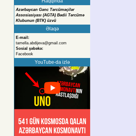
Haqqında
Azərbaycan Gənc Tərcüməçilər
Assosiasiyası (AGTA) Bədii Tərcümə
Klubunun (BTK) üzvü
Əlaqə
E-mail:
tamella.abdijeva@gmail.com
Sosial şəbəkə:
Facebook
YouTube-da izlə