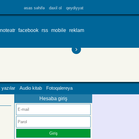
əsas səhifə
daxil ol
qeydiyyat
inoteatr
facebook
rss
mobile
reklam
›
 yazılar
Audio kitab
Fotoqalereya
Hesaba giriş