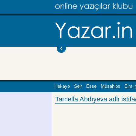
‹
Hekayə
Şeir
Esse
Müsahibə
Elmi 
Tamella Abdıyeva adlı istifad