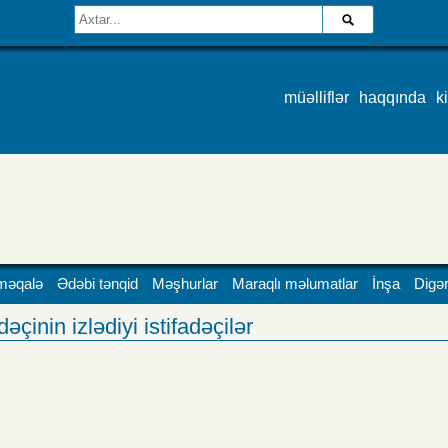
müəlliflər
haqqında
k
məqalə
Ədəbi tənqid
Məşhurlar
Maraqlı məlumatlar
İnşa
Digər
əçinin izlədiyi istifadəçilər