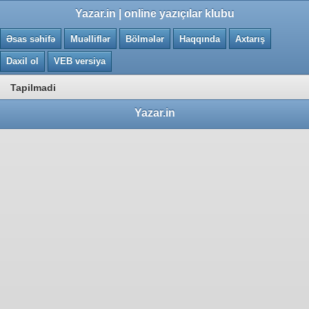
0.0016 saniye
Yazar.in | online yazıçılar klubu
Əsas səhifə
Muəlliflər
Bölmələr
Haqqında
Axtarış
Daxil ol
VEB versiya
Tapilmadi
Yazar.in