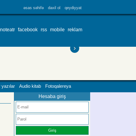
əsas səhifə
daxil ol
qeydiyyat
inoteatr
facebook
rss
mobile
reklam
›
 yazılar
Audio kitab
Fotoqalereya
Hesaba giriş