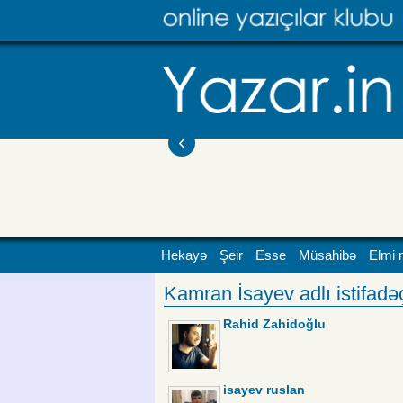
‹
Hekayə
Şeir
Esse
Müsahibə
Elmi 
Kamran İsayev adlı istifadəçi
Rahid Zahidoğlu
isayev ruslan