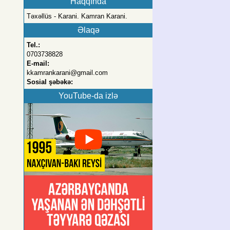
Haqqında
Təxəllüs - Karani. Kamran Karani.
Əlaqə
Tel.:
0703738828
E-mail:
kkamrankarani@gmail.com
Sosial şəbəkə:
YouTube-da izlə