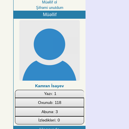
Müəllif ol
Şifrəmi unutdum
Müəllif
Kamran İsayev
Yazı: 1
Oxunub: 118
Abunə: 3
İzlədikləri: 0