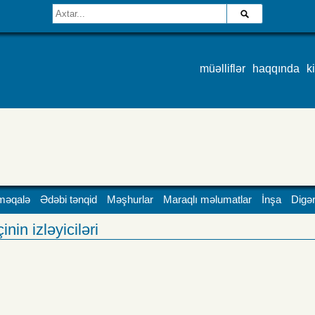
müəlliflər
haqqında
k
məqalə
Ədəbi tənqid
Məşhurlar
Maraqlı məlumatlar
İnşa
Digər
nin izləyiciləri