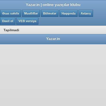
0.002 saniye
Yazar.in | online yazıçılar klubu
Əsas səhifə
Muəlliflər
Bölmələr
Haqqında
Axtarış
Daxil ol
VEB versiya
Tapilmadi
Yazar.in