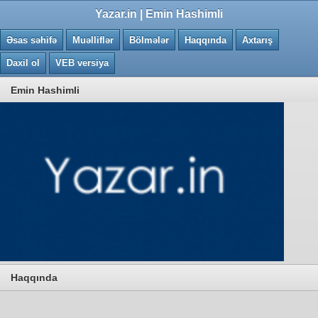
0.015 saniye
Yazar.in | Emin Hashimli
Əsas səhifə
Muəlliflər
Bölmələr
Haqqında
Axtarış
Daxil ol
VEB versiya
Emin Hashimli
Haqqında