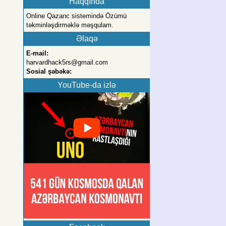
Haqqında
Online Qazanc sistemində Özümü
təkminləşdirməklə məşqulam.
Əlaqə
E-mail:
harvardhack5rs@gmail.com
Sosial şəbəkə:
YouTube-da izlə