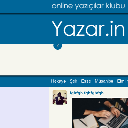
‹
Hekayə
Şeir
Esse
Müsahibə
Elmi 
fghfgh fghfghfgh