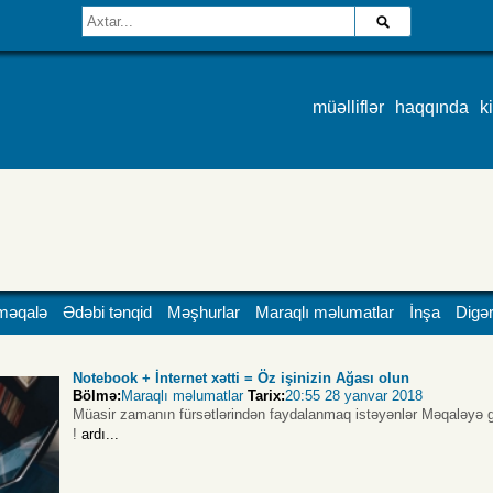
müəlliflər
haqqında
k
məqalə
Ədəbi tənqid
Məşhurlar
Maraqlı məlumatlar
İnşa
Digər
Notebook + İnternet xətti = Öz işinizin Ağası olun
Bölmə:
Maraqlı məlumatlar
Tarix:
20:55 28 yanvar 2018
Müasir zamanın fürsətlərindən faydalanmaq istəyənlər Məqaləyə g
!
ardı...