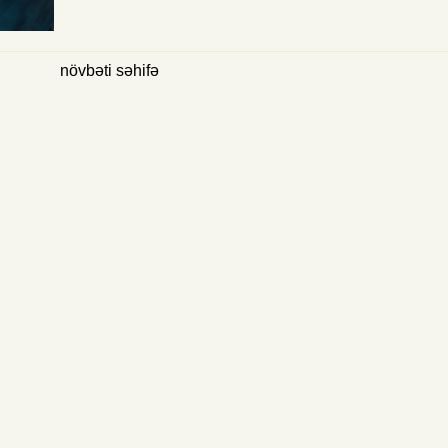
növbəti səhifə