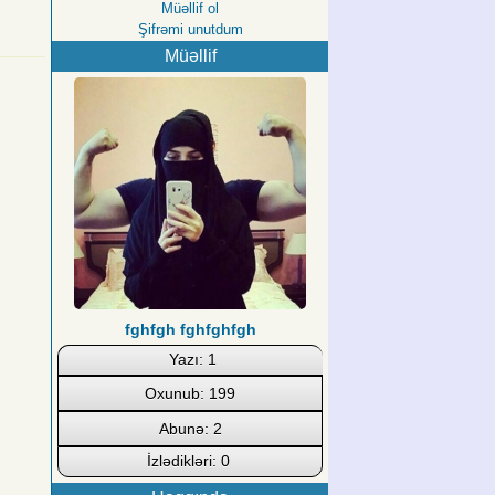
Müəllif ol
Şifrəmi unutdum
Müəllif
fghfgh fghfghfgh
Yazı: 1
Oxunub: 199
Abunə: 2
İzlədikləri: 0