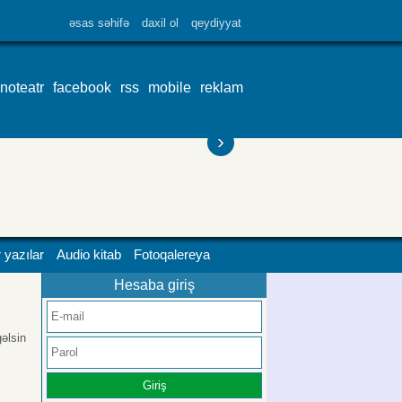
əsas səhifə
daxil ol
qeydiyyat
inoteatr
facebook
rss
mobile
reklam
›
 yazılar
Audio kitab
Fotoqalereya
Hesaba giriş
əlsin