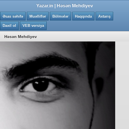
0.0164 saniye
Yazar.in | Həsən Mehdiyev
Əsas səhifə
Muəlliflər
Bölmələr
Haqqında
Axtarış
Daxil ol
VEB versiya
Həsən Mehdiyev