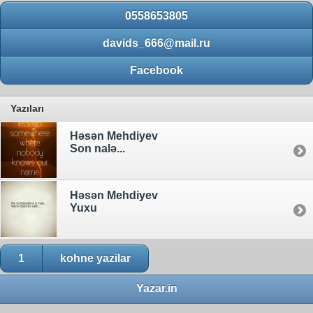
0558653805
davids_666@mail.ru
Facebook
Yazıları
Həsən Mehdiyev
Son nalə...
Həsən Mehdiyev
Yuxu
1
kohne yazilar
Yazar.in