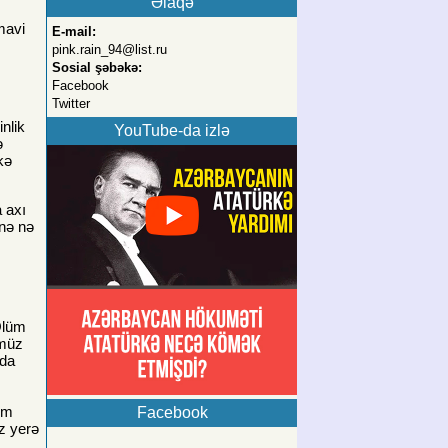
Əlaqə
mavi
E-mail:
pink.rain_94@list.ru
Sosial şəbəkə:
Facebook
Twitter
nlik
YouTube-da izlə
ə
kə
 axı
inə nə
Ölüm
ümüz
 da
ım
Facebook
z yerə