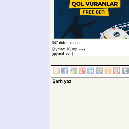
347
dəfə oxunub
Qiymət: 10/
10
(1 səs)
[qiymət ver
]
Şərh yaz