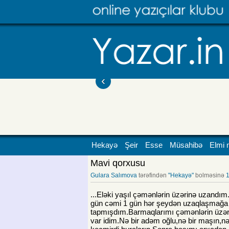
‹
Hekayə
Şeir
Esse
Müsahibə
Elmi 
Mavi qorxusu
Gulara Salımova
tərəfindən
"Hekayə"
bolməsinə
1
...Eləki yaşıl çəmənlərin üzərinə uzandım
gün cəmi 1 gün hər şeydən uzaqlaşmağa
tapmışdım.Barmaqlarımı çəmənlərin üzər
var idim.Nə bir adəm oğlu,nə bir maşın,n