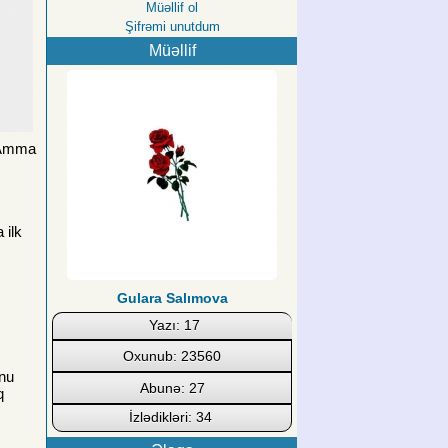
Müəllif ol
Şifrəmi unutdum
Müəllif
ə.Amma
 ilk
Gulara Salımova
Yazı: 17
Oxunub: 23560
unu
Abunə: 27
q
İzlədikləri: 34