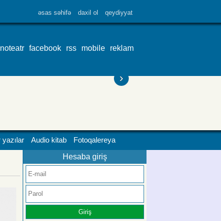
əsas səhifə
daxil ol
qeydiyyat
inoteatr
facebook
rss
mobile
reklam
›
 yazılar
Audio kitab
Fotoqalereya
Hesaba giriş