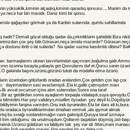
in yüksəklik,kiminin alçaqlıq,kiminin qaranlıq qorxusu ... Mənim də 
a necə hər biri mavidir. Dəniz kimi bir qorxu.
də qağayıları görmək ya da Karibin sularında ,qumlu sahillərində
dir? Deməli gözəl olduğu qədər də,çirkinliklərin şahididir.Bizə nikbi
klərimizdən çox şey bilir.Görəsən,neçə ümidə məzardır? Görəsən neç
eçə dostunu itirib o lal sularda? Nə qədər xəzinə basdırılıb dibinə? Bəl
rkən barmaqlarımı okean təsvirlərindən qaçırıram,boğulma gəlir.Amma
rının üzərinə toxayla,yabayla get.Qorxularını dəf et.Qorxu sənin üzər
et.O gələndə başını,üzünü,gözünü tutub da müdafiə etmə özünü.
ərin üzərindən götürlənib oradan aralandım.Çox getdim çox lap çox
akı dəyirmanların səsi əvəzləmişdi..Elə ki,gəlib çatmışdım mavi
k əvvəl ovcumun içinə alım sularından.Sonra ona tərəf
ri.Bir az getdikdən sonra ayaqlarım torpaqla vidalaşdı,suya qovuşdu.
ə bilmirdim.Hər şeyi valideyn,müəllim öyrədən şey deyil ki.Düşdüy
ildiyimin fərqinə varırdım.Onu indi öyrənirdim.Elə bir dərs idi ki,bura
elə oradaca öyrəndiklərimdən imtahan verməli ,əla qiymət almalı
Artıq bu sınağı sonlandırmağın vaxtı gəlmişdi.Quruya tərəf üzməyə
bil kim olduğumu da unutmuşdum.Qollarım taqətdən düşmüş,üst-baş
ralırdı.Üzümü güldürən və bildiyim tək şey var idi :Mən,məni mənası
mişdim.İndi sevirdim mavini .Hər şeydən bir az daha çox.