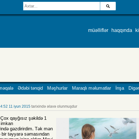
müəlliflər
haqqında
k
məqalə
Ədəbi tənqid
Məşhurlar
Maraqlı məlumatlar
İnşa
Digər
4:52 11 iyun 2015
tarixində əlavə olunmuşdur
.Çox qayğısız şəkildə 1
 imkan
ində gəzdirirdim. Tək mən
ə bir təyyarə səmasından