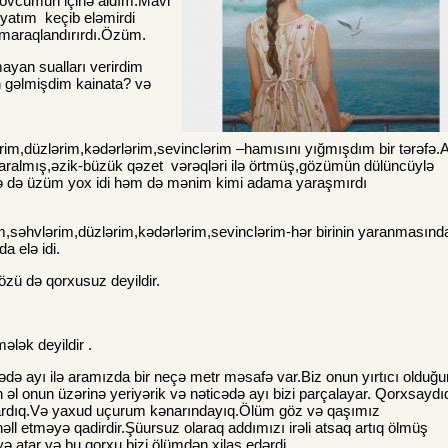
 ovcumun içinə aldım.Mavi
yatım keçib eləmirdi
 maraqlandırırdı.Özüm.
mayan sualları verirdim
gəlmişdim kainata? və
rim,düzlərim,kədərlərim,sevinclərim –hamısını yığmışdım bir tərəf
,saralmış,əzik-büzük qəzet vərəqləri ilə örtmüş,gözümün dülüncüylə
ə də üzüm yox idi həm də mənim kimi adama yaraşmırdı
səhvlərim,düzlərim,kədərlərim,sevinclərim-hər birinin yaranmasında
a elə idi.
özü də qorxusuz deyildir.
ələk deyildir .
şədə ayı ilə aramızda bir neçə metr məsafə var.Biz onun yırtıcı olduğ
n əl onun üzərinə yeriyərik və nəticədə ayı bizi parçalayar. Qorxsaydı
ardıq.Və yaxud uçurum kənarındayıq.Ölüm göz və qaşımız
əll etməyə qadirdir.Şüursuz olaraq addımızı irəli atsaq artıq ölmüş
 atar və bu qorxu bizi ölümdən xilas edərdi.