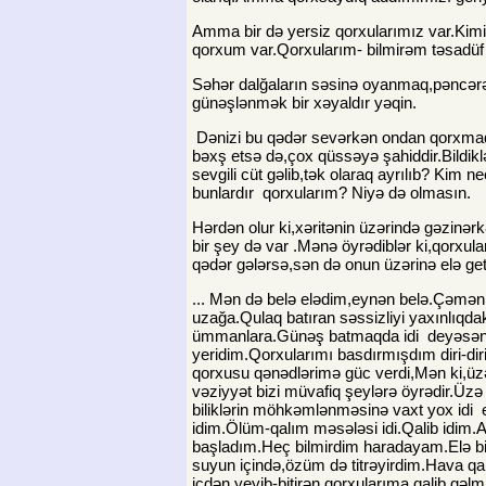
Amma bir də yersiz qorxularımız var.Kimin
qorxum var.Qorxularım- bilmirəm təsadüf y
Səhər dalğaların səsinə oyanmaq,pəncərəm
günəşlənmək bir xəyaldır yəqin.
Dənizi bu qədər sevərkən ondan qorxmaq nə
bəxş etsə də,çox qüssəyə şahiddir.Bildi
sevgili cüt gəlib,tək olaraq ayrılıb? Kim n
bunlardır qorxularım? Niyə də olmasın.
Hərdən olur ki,xəritənin üzərində gəzinə
bir şey də var .Mənə öyrədiblər ki,qorxula
qədər gələrsə,sən də onun üzərinə elə g
... Mən də belə elədim,eynən belə.Çəmənl
uzağa.Qulaq batıran səssizliyi yaxınlıqd
ümmanlara.Günəş batmaqda idi deyəsən.İl
yeridim.Qorxularımı basdırmışdım diri-di
qorxusu qənədlərimə güc verdi,Mən ki,üz
vəziyyət bizi müvafiq şeylərə öyrədir.Üzə b
biliklərin möhkəmlənməsinə vaxt yox idi 
idim.Ölüm-qalım məsələsi idi.Qalib idim.
başladım.Heç bilmirdim haradayam.Elə 
suyun içində,özüm də titrəyirdim.Hava qa
içdən yeyib-bitirən qorxularıma qalib gəl