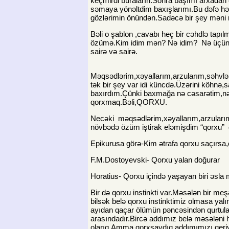
keçmirdi buraların.Sonra başımı arxadan
səmaya yönəltdim baxışlarımı.Bu dəfə hə
gözlərimin önündən.Sadəcə bir şey məni
Bəli o şablon ,cavabı heç bir cəhdlə tapıl
özümə.Kim idim mən? Nə idim? Nə üçün 
sairə və sairə.
Məqsədlərim,xəyallarım,arzularım,səhvlə
tək bir şey var idi küncdə.Üzərini köhnə
baxırdım.Çünki baxmağa nə cəsarətim,n
qorxmaq.Bəli,QORXU.
Necəki məqsədlərim,xəyallarım,arzularım,
növbədə özüm iştirak eləmişdim “qorxu” d
Epikurusa görə-Kim ətrafa qorxu saçırsa,
F.M.Dostoyevski- Qorxu yalan doğurar
Horatius- Qorxu içində yaşayan biri əsla m
Bir də qorxu instinkti var.Məsələn bir me
bilsək belə qorxu instinktimiz olmasa yalı
ayıdan qaçar ölümün pəncəsindən qurtul
arasındadır.Bircə addımız belə məsələni h
olarıq.Amma qorxsaydıq addımımızı geriyə