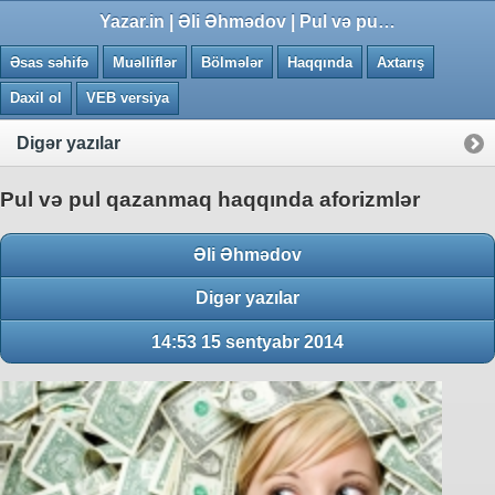
0.0134 saniye
Yazar.in | Əli Əhmədov | Pul və pul qazanmaq haqqında aforizmlər
Əsas səhifə
Muəlliflər
Bölmələr
Haqqında
Axtarış
Daxil ol
VEB versiya
Digər yazılar
Pul və pul qazanmaq haqqında aforizmlər
Əli Əhmədov
Digər yazılar
14:53 15 sentyabr 2014