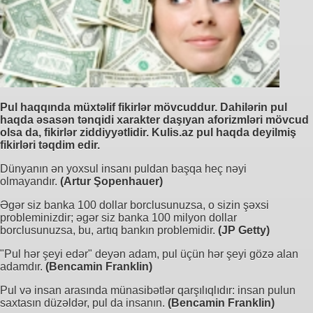
Pul haqqında müxtəlif fikirlər mövcuddur. Dahilərin pul
haqda əsasən tənqidi xarakter daşıyan aforizmləri mövcud
olsa da, fikirlər ziddiyyətlidir. Kulis.az pul haqda deyilmiş
fikirləri təqdim edir.
Dünyanın ən yoxsul insanı puldan başqa heç nəyi
olmayandır.
(Artur Şopenhauer)
Əgər siz banka 100 dollar borclusunuzsa, o sizin şəxsi
probleminizdir; əgər siz banka 100 milyon dollar
borclusunuzsa, bu, artıq bankın problemidir.
(JP Getty)
"Pul hər şeyi edər" deyən adam, pul üçün hər şeyi gözə alan
adamdır.
(Bencamin Franklin)
Pul və insan arasında münasibətlər qarşılıqlıdır: insan pulun
saxtasın düzəldər, pul da insanın.
(Bencamin Franklin)