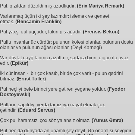
Pul, qızıldan düzəldilmiş azadlıqdır
. (Erix Mariya Remark)
Varlanmaq üçün iki şey lazımdır: işləmək və qənaət
etmək.
(Bencamin Franklin)
Pul yaxşı qulluqçudur, lakin pis ağadır.
(Frensis Bekon)
Pullu insanlar üç cürdür: pulunun köləsi olanlar, pulunun dostu
olanlar və pulunun ağası olanlar. (Deyl Karnegi)
Var-dövlət qayğılarımızı azaltmır, sadəcə birini digəri ilə əvəz
edir.
(Epikür)
İki cür insan - bir çox kasıb, bir də çox varlı - pulun qədrini
bilməz.
(Ernst Toller)
Pul heçliyi belə birinci yerə gətirən yeganə yoldur.
(Fyodor
Dostoyevski)
Pulların səpildiyi yerdə təmizliyə riayət etmək çox
çətindir.
(Eduard Servus)
Çox pul haramsız, çox söz yalansız olmaz.
(Yunus Əmrə)
Pul heç də dünyada ən önəmli şey deyil. Ən önəmlisi sevgidir.