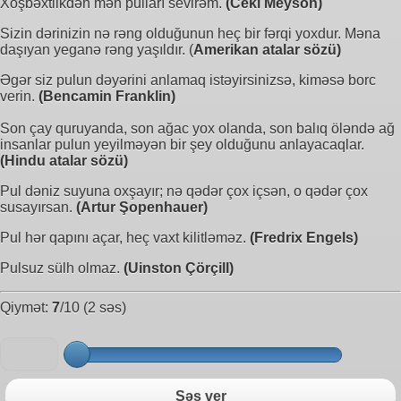
Xoşbəxtlikdən mən pulları sevirəm.
(Ceki Meyson)
Sizin dərinizin nə rəng olduğunun heç bir fərqi yoxdur. Məna
daşıyan yeganə rəng yaşıldır. (
Amerikan atalar sözü)
Əgər siz pulun dəyərini anlamaq istəyirsinizsə, kiməsə borc
verin.
(Bencamin Franklin)
Son çay quruyanda, son ağac yox olanda, son balıq öləndə ağ
insanlar pulun yeyilməyən bir şey olduğunu anlayacaqlar.
(Hindu atalar sözü)
Pul dəniz suyuna oxşayır; nə qədər çox içsən, o qədər çox
susayırsan.
(Artur Şopenhauer)
Pul hər qapını açar, heç vaxt kilitləməz.
(Fredrix Engels)
Pulsuz sülh olmaz.
(Uinston Çörçill)
Qiymət:
7
/10 (2 səs)
Səs ver