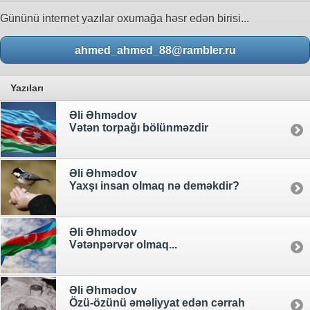
Gününü internet yazılar oxumağa həsr edən birisi...
ahmed_ahmed_88@rambler.ru
Yazıları
Əli Əhmədov
Vətən torpağı bölünməzdir
Əli Əhmədov
Yaxşı insan olmaq nə deməkdir?
Əli Əhmədov
Vətənpərvər olmaq...
Əli Əhmədov
Özü-özünü əməliyyat edən cərrah