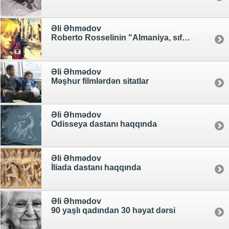
Əli Əhmədov
Roberto Rosselinin "Almaniya, sıfır ili" filmi
Əli Əhmədov
Məşhur filmlərdən sitatlar
Əli Əhmədov
Odisseya dastanı haqqında
Əli Əhmədov
İliada dastanı haqqında
Əli Əhmədov
90 yaşlı qadından 30 həyat dərsi