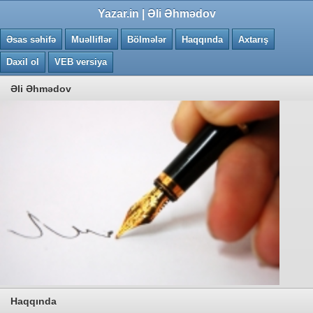
0.1283 saniye
Yazar.in | Əli Əhmədov
Əsas səhifə
Muəlliflər
Bölmələr
Haqqında
Axtarış
Daxil ol
VEB versiya
Əli Əhmədov
Haqqında