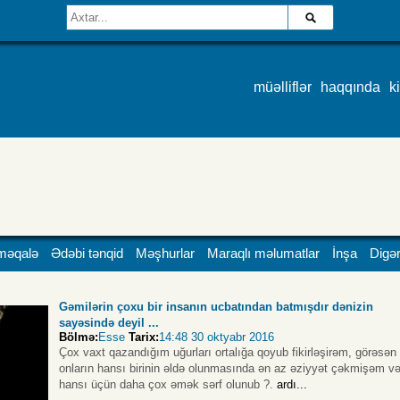
müəlliflər
haqqında
k
məqalə
Ədəbi tənqid
Məşhurlar
Maraqlı məlumatlar
İnşa
Digər
Gəmilərin çoxu bir insanın ucbatından batmışdır dənizin
sayəsində deyil ...
Bölmə:
Esse
Tarix:
14:48 30 oktyabr 2016
Çox vaxt qazandığım uğurları ortalığa qoyub fikirləşirəm, görəsən
onların hansı birinin əldə olunmasında ən az əziyyət çəkmişəm v
hansı üçün daha çox əmək sərf olunub ?.
ardı...