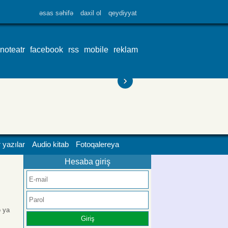
əsas səhifə
daxil ol
qeydiyyat
inoteatr
facebook
rss
mobile
reklam
›
 yazılar
Audio kitab
Fotoqalereya
Hesaba giriş
ə ya