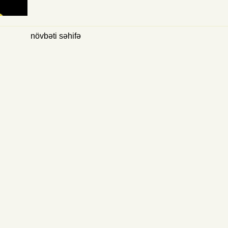
növbəti səhifə