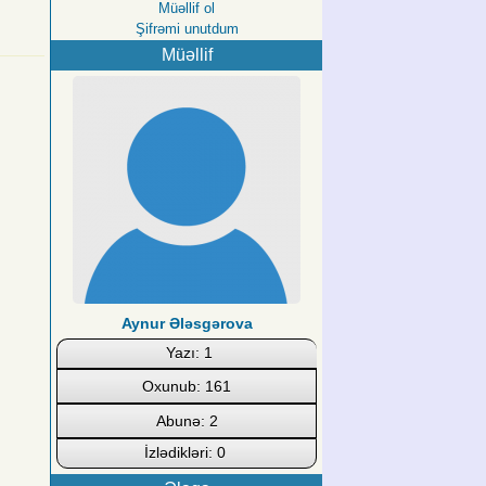
Müəllif ol
Şifrəmi unutdum
Müəllif
Aynur Ələsgərova
Yazı: 1
Oxunub: 161
Abunə: 2
İzlədikləri: 0