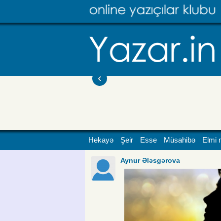
‹
Hekayə
Şeir
Esse
Müsahibə
Elmi 
Aynur Ələsgərova