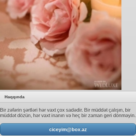
Haqqında
Bir zəfərin şərtləri hər vaxt çox sadədir. Bir müddət çalışın, bir
müddət dözün, hər vaxt inanın və heç bir zaman geri dönməyin.
ciceyim@box.az