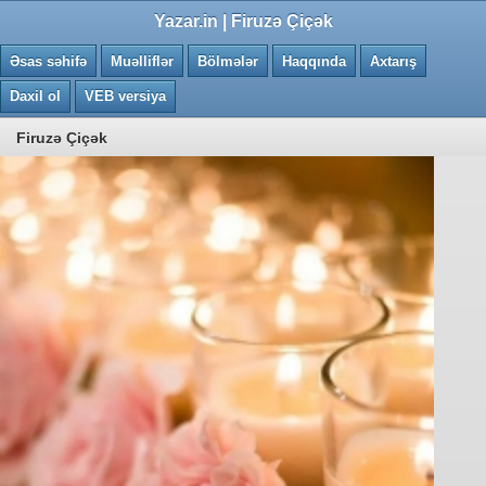
0.0236 saniye
Yazar.in | Firuzə Çiçək
Əsas səhifə
Muəlliflər
Bölmələr
Haqqında
Axtarış
Daxil ol
VEB versiya
Firuzə Çiçək