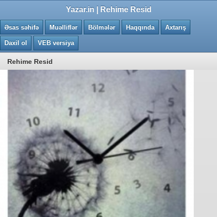
0.0845 saniye
Yazar.in | Rehime Resid
Əsas səhifə
Muəlliflər
Bölmələr
Haqqında
Axtarış
Daxil ol
VEB versiya
Rehime Resid