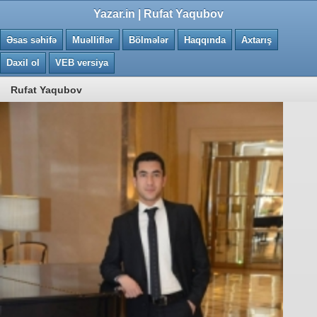
0.0624 saniye
Yazar.in | Rufat Yaqubov
Əsas səhifə
Muəlliflər
Bölmələr
Haqqında
Axtarış
Daxil ol
VEB versiya
Rufat Yaqubov