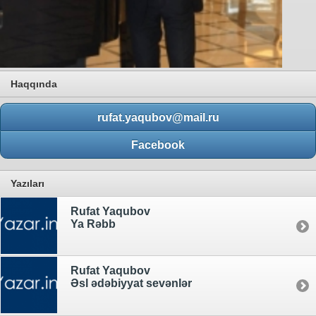
Haqqında
rufat.yaqubov@mail.ru
Facebook
Yazıları
Rufat Yaqubov
Ya Rəbb
Rufat Yaqubov
Əsl ədəbiyyat sevənlər