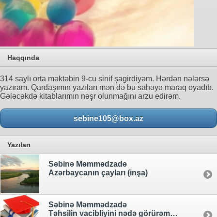
Haqqında
314 saylı orta məktəbin 9-cu sinif şagirdiyəm. Hərdən nələrsə
yazıram. Qardaşımın yazıları mən də bu sahəyə maraq oyadıb.
Gələcəkdə kitablarımın nəşr olunmağını arzu edirəm.
sebine105@box.az
Yazıları
Səbinə Məmmədzadə
Azərbaycanın çayları (inşa)
Səbinə Məmmədzadə
Təhsilin vacibliyini nədə görürəm? (inşa)