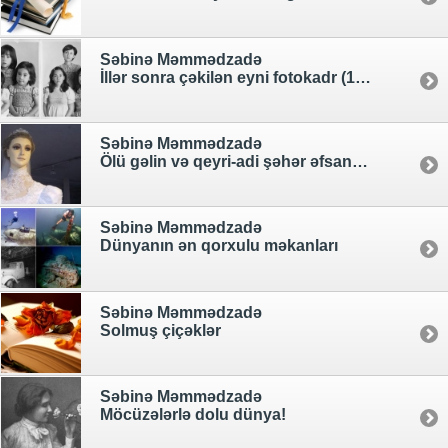
Səbinə Məmmədzadə
İllər sonra çəkilən eyni fotokadr (1-ci hissə)
Səbinə Məmmədzadə
Ölü gəlin və qeyri-adi şəhər əfsanəsi
Səbinə Məmmədzadə
Dünyanın ən qorxulu məkanları
Səbinə Məmmədzadə
Solmuş çiçəklər
Səbinə Məmmədzadə
Möcüzələrlə dolu dünya!