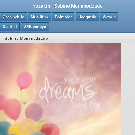
0.0475 saniye
Yazar.in | Səbinə Məmmədzadə
Əsas səhifə
Muəlliflər
Bölmələr
Haqqında
Axtarış
Daxil ol
VEB versiya
Səbinə Məmmədzadə