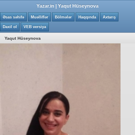
0.0375 saniye
Yazar.in | Yaqut Hüseynova
Əsas səhifə
Muəlliflər
Bölmələr
Haqqında
Axtarış
Daxil ol
VEB versiya
Yaqut Hüseynova