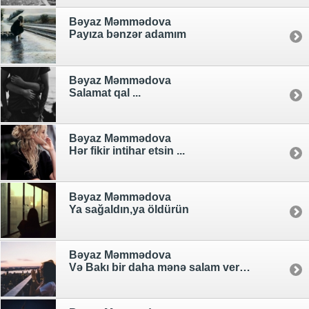
Bəyaz Məmmədova
Payıza bənzər adamım
Bəyaz Məmmədova
Salamat qal ...
Bəyaz Məmmədova
Hər fikir intihar etsin ...
Bəyaz Məmmədova
Ya sağaldın,ya öldürün
Bəyaz Məmmədova
Və Bakı bir daha mənə salam vermədi...