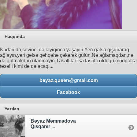
Haqqında
Kədəri də,sevinci də layiqincə yaşayın.Yeri gəlsə qışqıraraq
ağlayın,yeri gəlsə qəhqəhə çəkərək gülün.Nə ağlamaqdan,nə
də gülməkdən utanmayın.Təsəllilər isə təsəlli olduğu müddətcə
təsəlli kimi də qalacaq....
beyaz.queen@gmail.com
Facebook
Yazıları
Bəyaz Məmmədova
Qısqanır ...