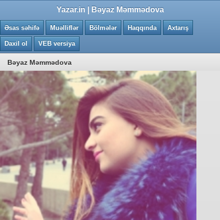
0.0576 saniye
Yazar.in | Bəyaz Məmmədova
Əsas səhifə
Muəlliflər
Bölmələr
Haqqında
Axtarış
Daxil ol
VEB versiya
Bəyaz Məmmədova